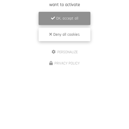
want to activate
OK, accept all
Envoyez un message
Deny all cookies
PERSONALIZE
Nom Prénom
PRIVACY POLICY
Société
Email
Téléphone
Message