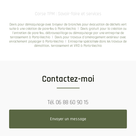
Corse TPM : Savoir-faire et services
Devis pour démaquisage avec broyeur de branches pour évacuation de déchets vert
suite à une création de pare-feu à Porto-Vecchio
|
Devis gratuit pour la création ou
l'entretien de pare feu, débroussaillage ou démaquisage par une entreprise de
terrassement à Porto-Vecchio
|
Devis pour travaux d'aménagement extérieur avec
enrochement paysager à Porto-Vecchio
|
Entreprise spécialisée dans les travaux de
démolition, terrassement et VRD à Porto-Vecchio
Contactez-moi
Tél.
06 88 60 90 15
Envoyer un message