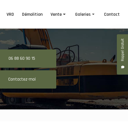
VRD
Démolition
Vente
Galeries
Contact
Terre végétale
Terrassement
Rappel Gratuit
Terre de remblais
Démaquisage
Blocs de béton
VRD
06 88 60 90 15
Démolition
Contactez-moi