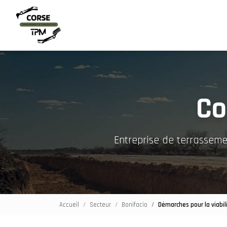
Navigation principale
Aller
au
contenu
principal
Entreprise de terrassem
Accueil
Secteur
Bonifacio
Démarches pour la viabil