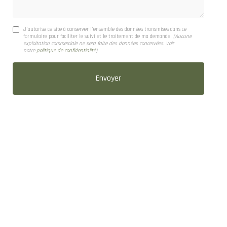
J'autorise ce site à conserver l'ensemble des données transmises dans ce
formulaire pour faciliter le suivi et le traitement de ma demande.
(Aucune
exploitation commerciale ne sera faite des données concervées. Voir
notre
politique de confidentialité
)