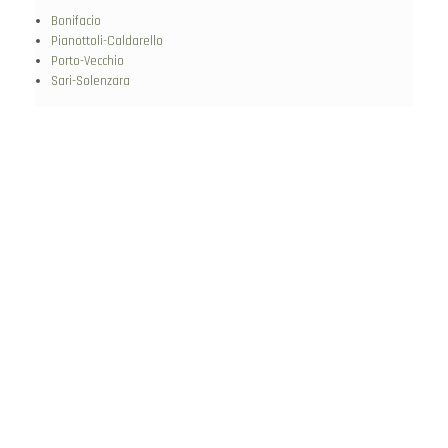
Bonifacio
Pianottoli-Caldarello
Porto-Vecchio
Sari-Solenzara