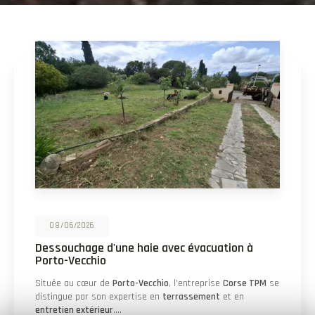
25/05/2026
Démaquisage pour réouverture d'une piste à
Palombaggia
Un nouveau projet à Palombaggia Dans la région ensoleillée
de
Porto-Vecchio
, "Corse TPM" se distingue par son
expertise en
terrassement
et en
entretien…