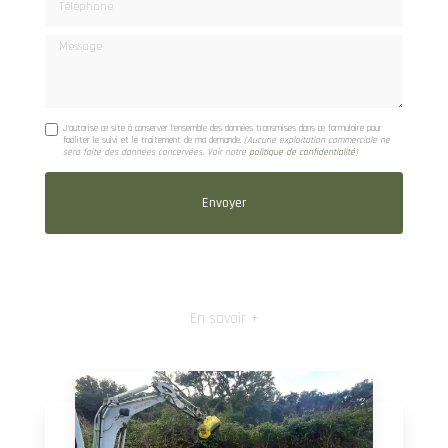
Message
J'autorise ce site à conserver l'ensemble des données transmises dans ce formulaire pour
faciliter le suivi et le traitement de ma demande.
(Aucune exploitation commerciale ne
sera faite des données concervées. Voir notre
politique de confidentialité
)
En savoir +