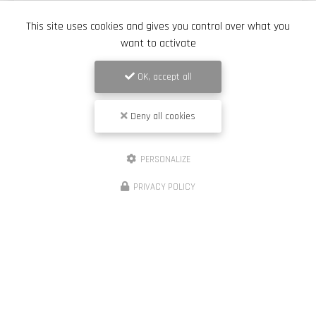
This site uses cookies and gives you control over what you
Toute l'actualité
want to activate
OK, accept all
Deny all cookies
PERSONALIZE
PRIVACY POLICY
Entreprise de terrassement et de démaquisage à Porto-Vecchio
20137 PORTO-VECCHIO
06 88 60 90 15
Lundi au vendredi :