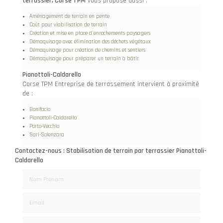
terrassier, Corse TPM
vous propose aussi :
Aménagement de terrain en pente
Coût pour viabilisation de terrain
Création et mise en place d'enrochements paysagers
Démaquisage avec élimination des déchets végétaux
Démaquisage pour création de chemins et sentiers
Démaquisage pour préparer un terrain à bâtir
Pianottoli-Caldarello
Corse TPM Entreprise de terrassement intervient à proximité
de :
Bonifacio
Pianottoli-Caldarello
Porto-Vecchio
Sari-Solenzara
Contactez-nous : Stabilisation de terrain par terrassier Pianottoli-
Caldarello
Nom Prénom
Email
Téléphone