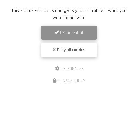
This site uses cookies and gives you control over what you
Toute l'actualité
want to activate
OK, accept all
Deny all cookies
PERSONALIZE
PRIVACY POLICY
Entreprise de terrassement et de démaquisage à Porto-Vecchio
20137 PORTO-VECCHIO
06 88 60 90 15
Lundi au vendredi :