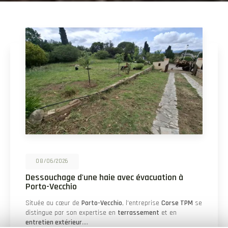
25/05/2026
Démaquisage pour réouverture d'une piste à
Palombaggia
Un nouveau projet à Palombaggia Dans la région ensoleillée
de
Porto-Vecchio
, "Corse TPM" se distingue par son
expertise en
terrassement
et en
entretien…