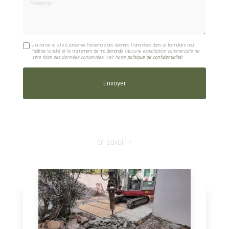
Message
J'autorise ce site à conserver l'ensemble des données transmises dans ce formulaire pour
faciliter le suivi et le traitement de ma demande.
(Aucune exploitation commerciale ne
sera faite des données concervées. Voir notre
politique de confidentialité
)
En savoir +