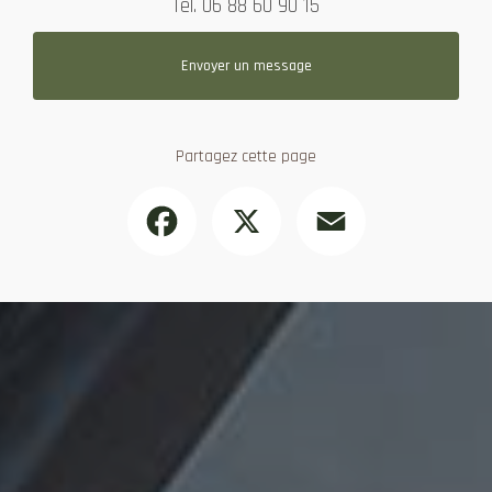
Tél.
06 88 60 90 15
Envoyer un message
Partagez cette page
Facebook
X
Email