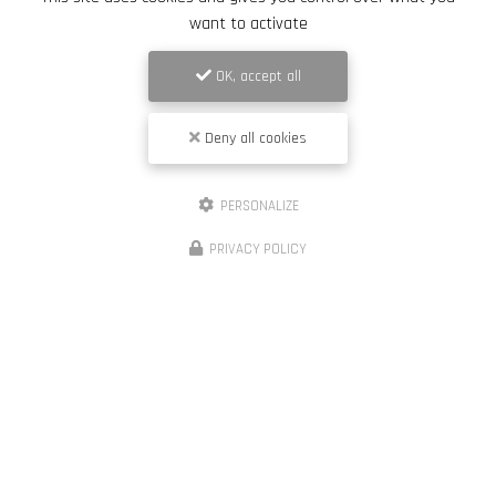
want to activate
OK, accept all
Deny all cookies
PERSONALIZE
PRIVACY POLICY
Entreprise de terrassement et de démaquisage à Porto-Vecchio
20137 PORTO-VECCHIO
06 88 60 90 15
Lundi au vendredi :
7h - 19h