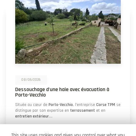
25/05/2026
Démaquisage pour réouverture d'une piste à
Palombaggia
Un nouveau projet à Palombaggia Dans la région ensoleillée
de
Porto-Vecchio
, "Corse TPM" se distingue par son
expertise en
terrassement
et en
entretien…
Toute l'actualité
This site uses cookies and gives you control over what you